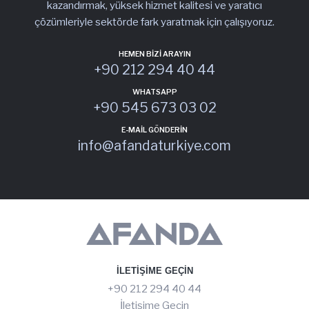
kazandırmak, yüksek hizmet kalitesi ve yaratıcı
çözümleriyle sektörde fark yaratmak için çalışıyoruz.
HEMEN BIZI ARAYIN
+90 212 294 40 44
WHATSAPP
+90 545 673 03 02
E-MAIL GÖNDERIN
info@afandaturkiye.com
İLETIŞIME GEÇIN
+90 212 294 40 44
İletişime Geçin