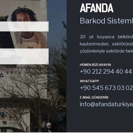
AFANDA
Barkod Sistemle
20 yıl boyunca biriktird
kaybetmeden, sektöründe
çözümleriyle sektörde fark 
HEMEN BIZI ARAYIN
+90 212 294 40 44
WHATSAPP
+90 545 673 03 02
E-MAIL GÖNDERIN
info@afandaturkiy