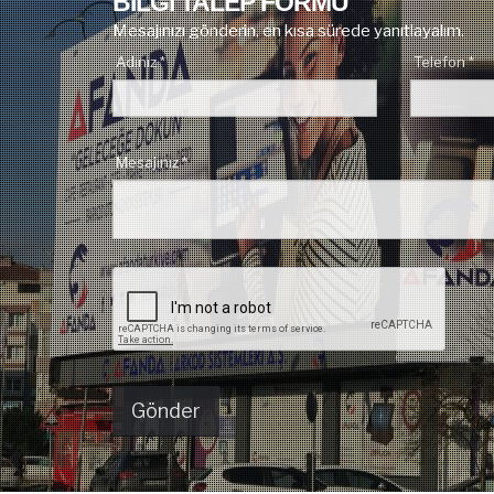
BİLGİ TALEP FORMU
Mesajınızı gönderin, en kısa sürede yanıtlayalım.
Adınız *
Telefon *
Mesajınız *