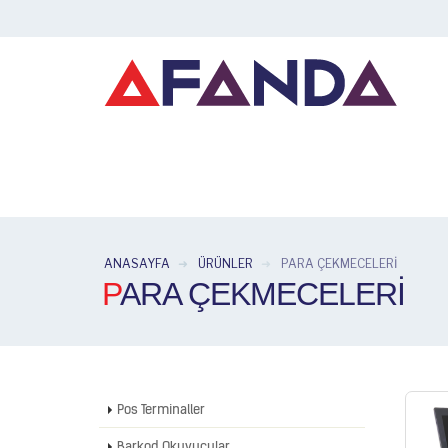
ANASAYFA
ÜRÜNLER
PARA ÇEKMECELERI
PARA ÇEKMECELERI
Pos Terminaller
Barkod Okuyucular