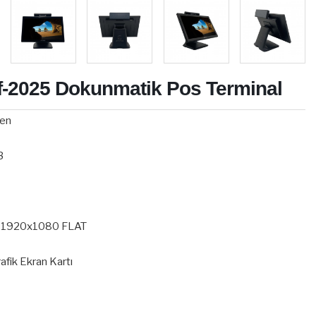
f-2025 Dokunmatik Pos Terminal
gen
R3
el 1920x1080 FLAT
rafik Ekran Kartı