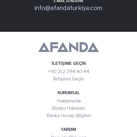
E-MAIL GÖNDERIN
info@afandaturkiye.com
İLETIŞIME GEÇIN
+90 212 294 40 44
İletişime Geçin
KURUMSAL
Hakkımızda
Bizden Haberler
Banka Hesap Bilgileri
YARDIM