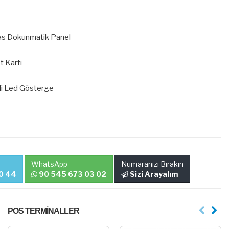
as Dokunmatik Panel
t Kartı
ili Led Gösterge
WhatsApp
Numaranızı Bırakın
0 44
90 545 673 03 02
Sizi Arayalım
POS TERMINALLER