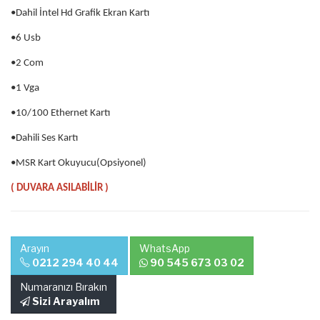
•Dahil İntel Hd Grafik Ekran Kartı
•6 Usb
•2 Com
•1 Vga
•10/100 Ethernet Kartı
•Dahili Ses Kartı
•MSR Kart Okuyucu(Opsiyonel)
( DUVARA ASILABİLİR )
Arayın
WhatsApp
0212 294 40 44
90 545 673 03 02
Numaranızı Bırakın
Sizi Arayalım